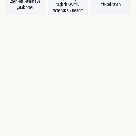
2 ayrı oda, oturma ve
taşlarla uyumlu
Yüksek tavan
yatak odası
zamansız şık tasarım
4 kişilik konaklamaya
Bebek yatağı
Yerden ısıtma
kadar ilave yatakla
konulabilir
uygun
150-200 yıllık meşe
Yörük kadınların el
ağacıyla el işçiliği
emeğiyle yapılmış
200 cm x 200 cm yatak
mobilyalar
kilimler
İkonik Achille
İkonik Vitra Charles &
Castiglioni tasarımı
Ray Eames sandalye
Sohomanje berjerler
(1972) Lampadina
(1950)
yatak başı lambası
Yalçın Konuk tasarımı
Antonio Citterio (2015)
ve Musin Güngör el
Sofa
tasarımı masa
işçiliği imalatı
lambası
vitraylar