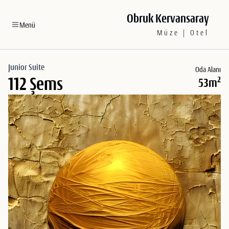
Obruk Kervansaray
Menü
Müze | Otel
Junior Suite
Oda Alanı
112 Şems
2
53m